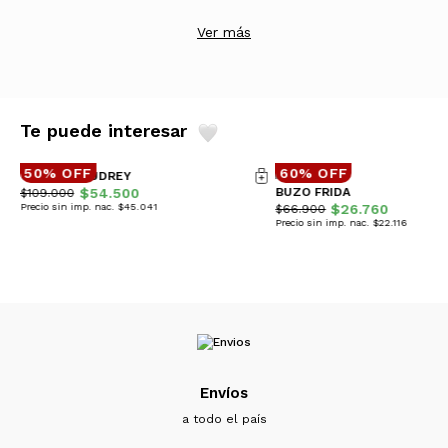
Ver más
Te puede interesar
50% OFF
60% OFF
CHALECO AUDREY
$54.500
BUZO FRIDA
$109.000
Precio sin imp. nac. $45.041
$26.760
$66.900
Precio sin imp. nac. $22.116
Envíos
a todo el país