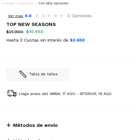
Home
|
Productos
|
TOP NEW SEASONS
50%OFF
0.0
0 Opiniones
Ver más
TOP NEW SEASONS
$21.900
$10.950
Hasta 3 Cuotas sin interés de
$3.650
Tabla de talles
Llega antes del
AMBA: 17 AGO - INTERIOR: 19 AGO
Métodos de envío