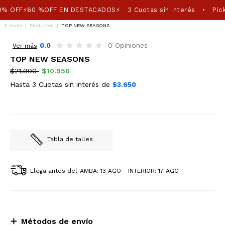
0% OFF⚡60 %OFF EN DESTACADOS⚡
3 Cuotas sin interés
Pick
•
Home
|
Productos
|
TOP NEW SEASONS
50%OFF
0.0
0 Opiniones
Ver más
TOP NEW SEASONS
$21.900
$10.950
Hasta 3 Cuotas sin interés de
$3.650
Tabla de talles
Llega antes del
AMBA: 13 AGO - INTERIOR: 17 AGO
Métodos de envío