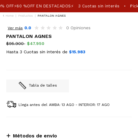
0% OFF⚡60 %OFF EN DESTACADOS⚡
3 Cuotas sin interés
Pick
•
Home
|
Productos
|
PANTALON AGNES
50%OFF
0.0
0 Opiniones
Ver más
PANTALON AGNES
$95.900
$47.950
Hasta 3 Cuotas sin interés de
$15.983
Tabla de talles
Llega antes del
AMBA: 13 AGO - INTERIOR: 17 AGO
Métodos de envío