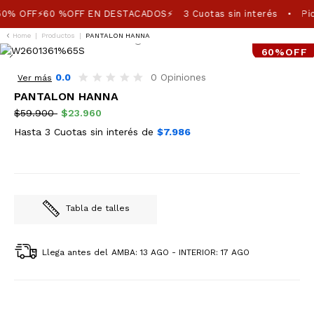
0% OFF⚡60 %OFF EN DESTACADOS⚡
3 Cuotas sin interés
Pic
•
Home
|
Productos
|
PANTALON HANNA
60%OFF
0.0
0 Opiniones
Ver más
PANTALON HANNA
$59.900
$23.960
Hasta 3 Cuotas sin interés de
$7.986
Tabla de talles
Llega antes del
AMBA: 13 AGO - INTERIOR: 17 AGO