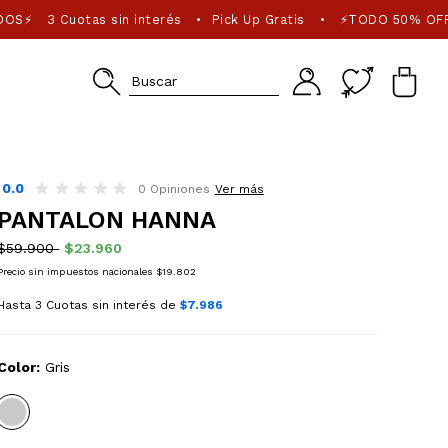
DOS⚡
3 Cuotas sin interés
Pick Up Gratis
⚡TODO 50% OFF
•
•
0.0
0 Opiniones
Ver más
PANTALON HANNA
$59.900
$23.960
Precio sin impuestos nacionales $19.802
Hasta 3 Cuotas sin interés de
$7.986
Color:
Gris