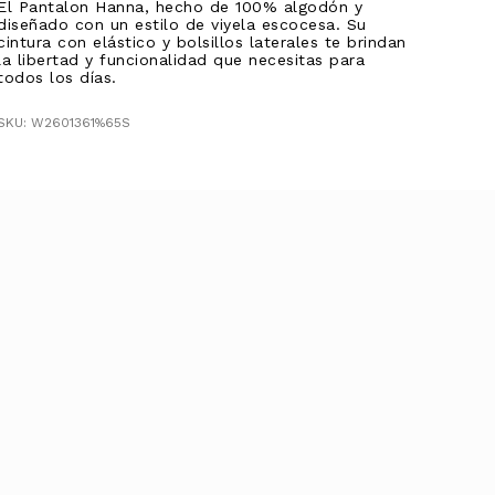
El Pantalon Hanna, hecho de 100% algodón y
diseñado con un estilo de viyela escocesa. Su
cintura con elástico y bolsillos laterales te brindan
la libertad y funcionalidad que necesitas para
todos los días.
SKU: W2601361%65S