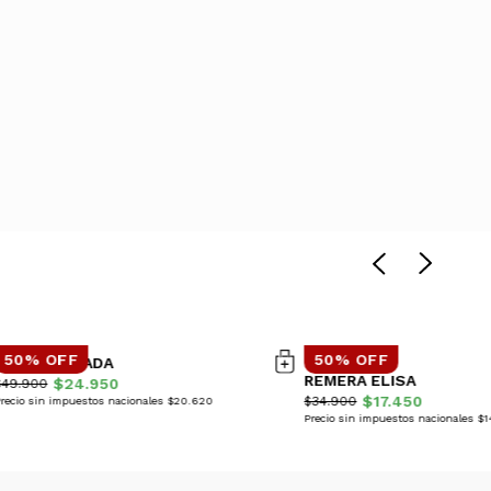
50% OFF
50% OFF
POLERA GUADA
REMERA ELISA
$24.950
$49.900
$17.450
$34.900
recio sin impuestos nacionales $20.620
Precio sin impuestos nacionales $1