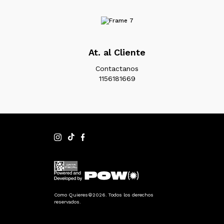
At. al Cliente
Contactanos
1156181669
Como Quieres©2026. Todos los derechos
reservados.