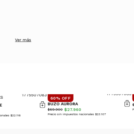
Ver más
60% OFF
BUZO AURORA
E
$27.960
$69.900
P
Precio sin impuestos nacionales $23.107
onales $22.116