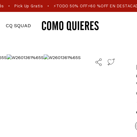
és
Pick Up Gratis
⚡TODO 50% OFF⚡60 %OFF EN DESTACA
•
•
CQ SQUAD