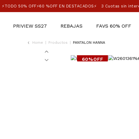
⚡TODO 50% OFF⚡60 %OFF EN DESTACADOS⚡
3 Cuotas sin inter
PRIVIEW SS27
REBAJAS
FAVS 60% OFF
Home
|
Productos
|
PANTALON HANNA
60%OFF