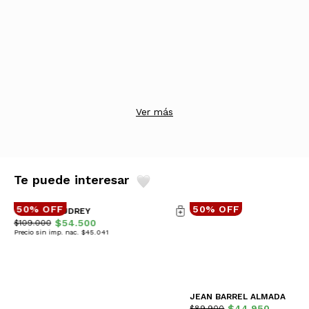
Ver más
Te puede interesar
50% OFF
50% OFF
CHALECO AUDREY
$54.500
$109.000
Precio sin imp. nac. $45.041
JEAN BARREL ALMADA
$44.950
$89.900