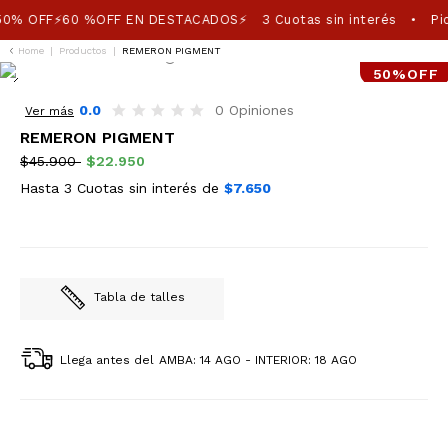
50% OFF⚡60 %OFF EN DESTACADOS⚡
3 Cuotas sin interés
Pic
•
Home
|
Productos
|
REMERON PIGMENT
50%OFF
0.0
0 Opiniones
Ver más
REMERON PIGMENT
$45.900
$22.950
Hasta 3 Cuotas sin interés de
$7.650
Tabla de talles
Llega antes del
AMBA: 14 AGO - INTERIOR: 18 AGO