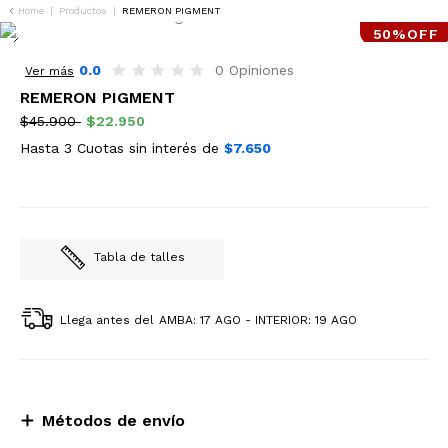
Home
|
Productos
|
REMERON PIGMENT
50%OFF
0.0
0 Opiniones
Ver más
REMERON PIGMENT
$45.900
$22.950
Hasta 3 Cuotas sin interés de
$7.650
Tabla de talles
Llega antes del
AMBA: 17 AGO - INTERIOR: 19 AGO
Métodos de envío