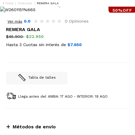
Home
|
Productos
|
REMERA GALA
50%OFF
0.0
0 Opiniones
Ver más
REMERA GALA
$45.900
$22.950
Hasta 3 Cuotas sin interés de
$7.650
Tabla de talles
Llega antes del
AMBA: 17 AGO - INTERIOR: 19 AGO
Métodos de envío