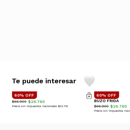
Te puede interesar
60% OFF
60% OFF
BUZO GAIA
BUZO FRIDA
$26.760
$66.900
$26.760
$66.900
Precio sin impuestos nacionales $22.116
Precio sin impuestos naci