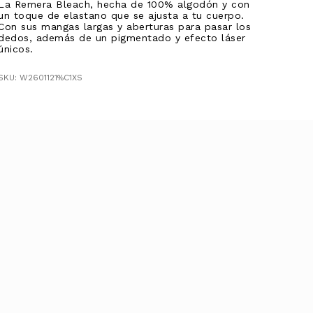
La Remera Bleach, hecha de 100% algodón y con
un toque de elastano que se ajusta a tu cuerpo.
Con sus mangas largas y aberturas para pasar los
dedos, además de un pigmentado y efecto láser
únicos.
SKU: W2601121%C1XS