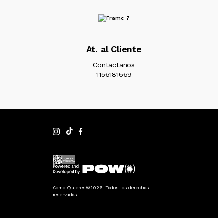
At. al Cliente
Contactanos
1156181669
Como Quieres©2026. Todos los derechos
reservados.