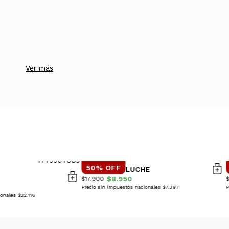
Ver más
50% OFF
LLAVERO PELUCHE
$8.950
$17.900
Precio sin impuestos nacionales $7.397
P
onales $22.116