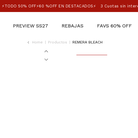
⚡TODO 50% OFF⚡60 %OFF EN DESTACADOS⚡
3 Cuotas sin inter
PREVIEW SS27
REBAJAS
FAVS 60% OFF
Home
|
Productos
|
REMERA BLEACH
50%OFF