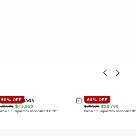
50% OFF
60% OFF
CAMPERA PRAGA
BUZO GAIA
$49.950
$26.760
$99.900
$66.900
recio sin impuestos nacionales $41.281
Precio sin impuestos nacionales $2