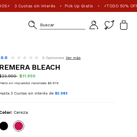
DOS⚡
3 Cuotas sin interés
Pick Up Gratis
⚡TODO 50% OFF
•
•
0.0
0 Opiniones
Ver más
REMERA BLEACH
$23.900
$11.950
Precio sin impuestos nacionales $9.876
Hasta 3 Cuotas sin interés de
$3.983
Color:
Cereza