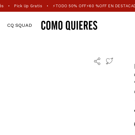
és
Pick Up Gratis
⚡TODO 50% OFF⚡60 %OFF EN DESTACA
•
•
CQ SQUAD