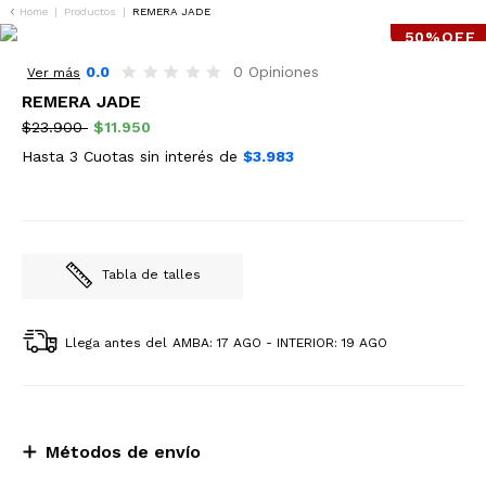
Home
|
Productos
|
REMERA JADE
50%OFF
0.0
0 Opiniones
Ver más
REMERA JADE
$23.900
$11.950
Hasta 3 Cuotas sin interés de
$3.983
Tabla de talles
Llega antes del
AMBA: 17 AGO - INTERIOR: 19 AGO
Métodos de envío