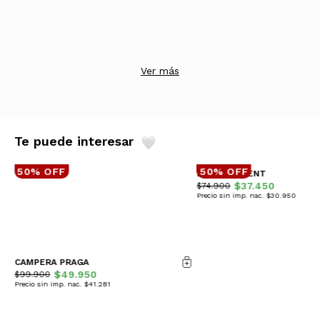
Ver más
Te puede interesar
50% OFF
50% OFF
BUZO PIGMENT
$37.450
$74.900
Precio sin imp. nac. $30.950
CAMPERA PRAGA
$49.950
$99.900
Precio sin imp. nac. $41.281