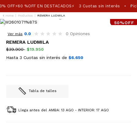
0% OFF⚡60 %OFF EN DESTACADOS⚡
3 Cuotas sin interés
Pic
•
Home
|
Productos
|
REMERA LUDMILA
50%OFF
0.0
0 Opiniones
Ver más
REMERA LUDMILA
$39.900
$19.950
Hasta 3 Cuotas sin interés de
$6.650
Tabla de talles
Llega antes del
AMBA: 13 AGO - INTERIOR: 17 AGO