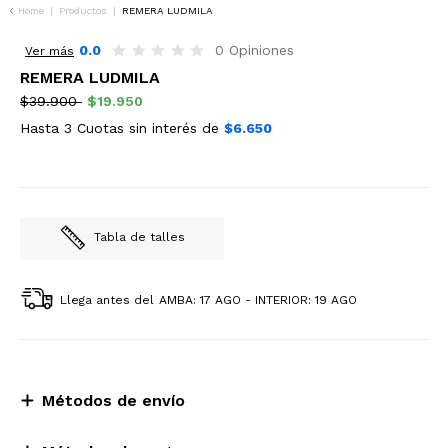
Home
|
Productos
|
REMERA LUDMILA
50%OFF
0.0
0 Opiniones
Ver más
REMERA LUDMILA
$39.900
$19.950
Hasta 3 Cuotas sin interés de
$6.650
Tabla de talles
Llega antes del
AMBA: 17 AGO - INTERIOR: 19 AGO
Métodos de envío