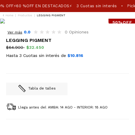
% OFF⚡60 %OFF EN DESTACADOS⚡
3 Cuotas sin interés
Pick
•
Home
|
Productos
|
LEGGING PIGMENT
50%OFF
0.0
0 Opiniones
Ver más
LEGGING PIGMENT
$64.900
$32.450
Hasta 3 Cuotas sin interés de
$10.816
Tabla de talles
Llega antes del
AMBA: 14 AGO - INTERIOR: 18 AGO