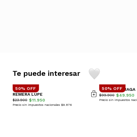
Te puede interesar
50% OFF
50% OFF
CAMPERA PRAGA
REMERA LUPE
$49.950
$99.900
$11.950
$23.900
Precio sin impuestos nac
Precio sin impuestos nacionales $9.876