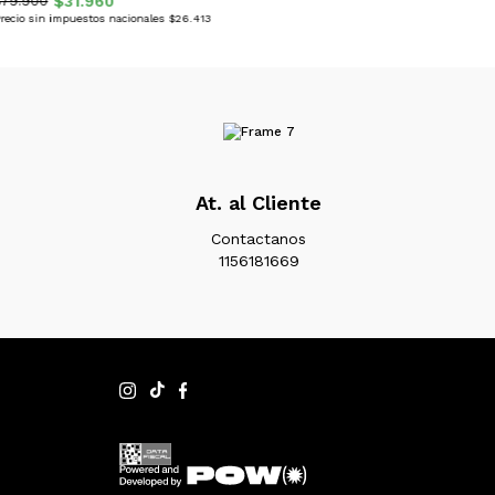
$31.960
$79.900
recio sin impuestos nacionales $26.413
At. al Cliente
Contactanos
1156181669