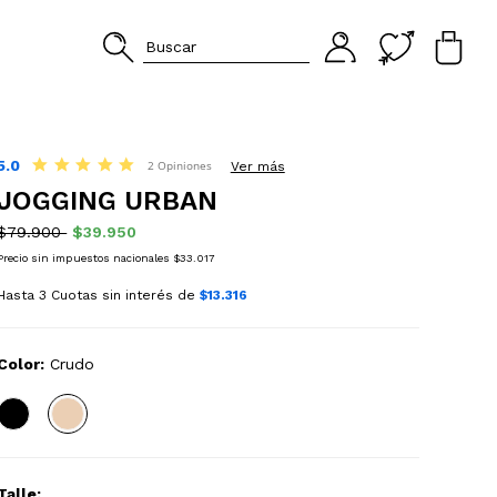
5.0
5.0
2 Opiniones
Ver más
star
JOGGING URBAN
rating
$79.900
$39.950
Precio sin impuestos nacionales $33.017
Hasta 3 Cuotas sin interés de
$13.316
Color:
Crudo
Talle: