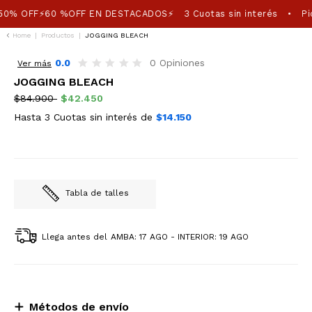
50% OFF⚡60 %OFF EN DESTACADOS⚡
3 Cuotas sin interés
Pic
•
Home
|
Productos
|
JOGGING BLEACH
50%OFF
0.0
0 Opiniones
Ver más
JOGGING BLEACH
$84.900
$42.450
Hasta 3 Cuotas sin interés de
$14.150
Tabla de talles
Llega antes del
AMBA: 17 AGO - INTERIOR: 19 AGO
Métodos de envío