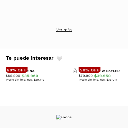
Ver más
Te puede interesar
60% OFF
50% OFF
CAMPERA VIENA
CAMPERA NEW SKYLER
$35.960
$39.950
$89.900
$79.900
Precio sin imp. nac. $29.719
Precio sin imp. nac. $33.017