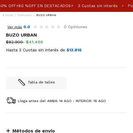
50% OFF⚡60 %OFF EN DESTACADOS⚡
3 Cuotas sin interés
Pic
•
Home
|
Productos
|
BUZO URBAN
50%OFF
0.0
0 Opiniones
Ver más
BUZO URBAN
$82.900
$41.450
Hasta 3 Cuotas sin interés de
$13.816
Tabla de talles
Llega antes del
AMBA: 14 AGO - INTERIOR: 18 AGO
Métodos de envío