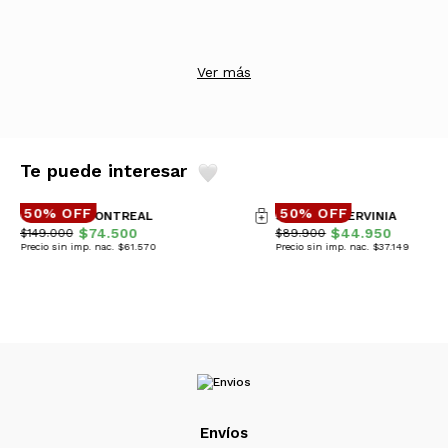
Ver más
Te puede interesar
50% OFF
50% OFF
CAMPERA MONTREAL
SWEATER CERVINIA
$74.500
$44.950
$149.000
$89.900
Precio sin imp. nac. $61.570
Precio sin imp. nac. $37.149
Envíos