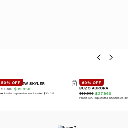
50% OFF
60% OFF
CAMPERA NEW SKYLER
BUZO AURORA
$39.950
$79.900
$27.960
$69.900
recio sin impuestos nacionales $33.017
Precio sin impuestos nacionales $2