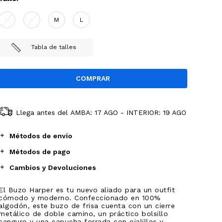
XS
S
M
L
Tabla de talles
Llega antes del
AMBA: 17 AGO - INTERIOR: 19 AGO
Métodos de envío
Métodos de pago
Cambios y Devoluciones
El Buzo Harper es tu nuevo aliado para un outfit
cómodo y moderno. Confeccionado en 100%
algodón, este buzo de frisa cuenta con un cierre
metálico de doble camino, un práctico bolsillo
canguro y una capucha forrada con ojalillos y