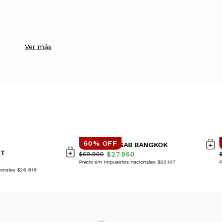
Ver más
60% OFF
PANTALON GAB BANGKOK
NT
$27.960
$69.900
Precio sin impuestos nacionales $23.107
P
ionales $26.818