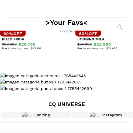
>Your Favs<
60%OFF
60%OFF
BUZO FRIDA
JOGGING MILA
$26.760
$25.960
$66.900
$64.900
Precio sin imp. nac.
$22.116
Precio sin imp. nac.
$21.455
CQ UNIVERSE