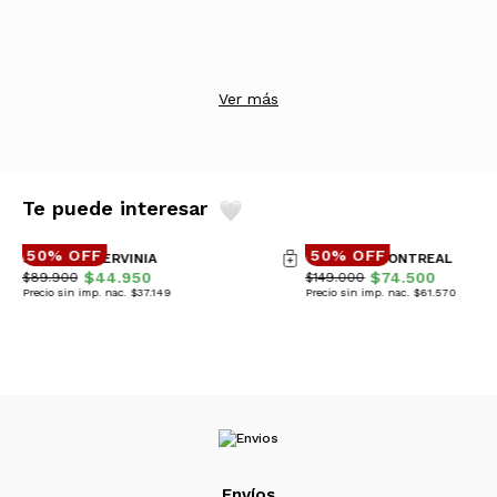
Ver más
Te puede interesar
50% OFF
50% OFF
SWEATER CERVINIA
CAMPERA MONTREAL
$44.950
$74.500
$89.900
$149.000
Precio sin imp. nac. $37.149
Precio sin imp. nac. $61.570
Envíos