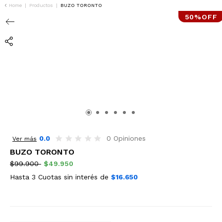
Home
|
Productos
|
BUZO TORONTO
50%OFF
0.0
0 Opiniones
Ver más
BUZO TORONTO
$99.900
$49.950
Hasta 3 Cuotas sin interés de
$16.650