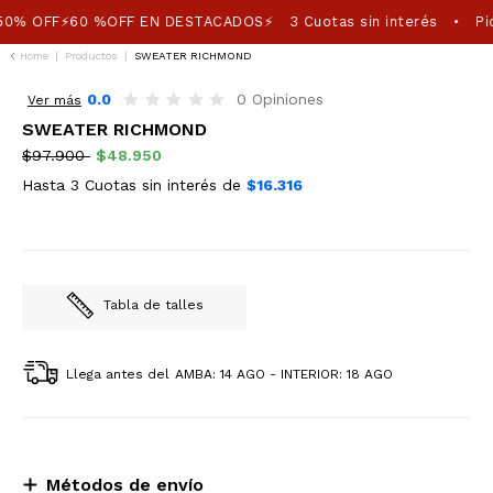
50% OFF⚡60 %OFF EN DESTACADOS⚡
3 Cuotas sin interés
Pic
•
Home
|
Productos
|
SWEATER RICHMOND
50%OFF
0.0
0 Opiniones
Ver más
SWEATER RICHMOND
$97.900
$48.950
Hasta 3 Cuotas sin interés de
$16.316
Tabla de talles
Llega antes del
AMBA: 14 AGO - INTERIOR: 18 AGO
Métodos de envío