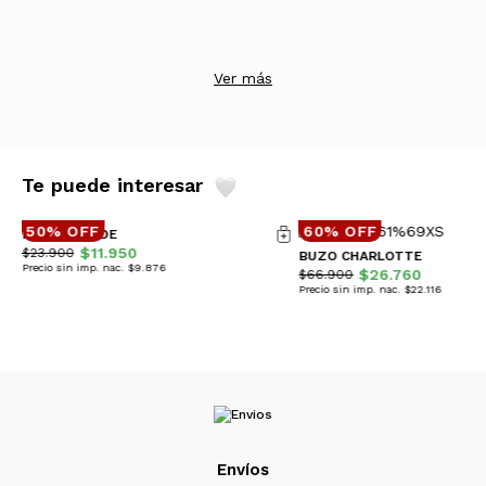
Ver más
Te puede interesar
50% OFF
60% OFF
REMERA JADE
$11.950
$23.900
BUZO CHARLOTTE
Precio sin imp. nac. $9.876
$26.760
$66.900
Precio sin imp. nac. $22.116
Envíos