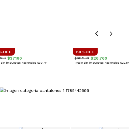
%OFF
60%OFF
O AIXA
BUZO GAIA
$37.160
$26.760
900
$66.900
o sin impuestos nacionales
$30.711
Precio sin impuestos nacionales
$22.11