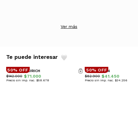
Ver más
Te puede interesar
50% OFF
50% OFF
CAMPERA ZURICH
BUZO URBAN
$71.000
$41.450
$142.000
$82.900
Precio sin imp. nac. $58.678
Precio sin imp. nac. $34.256