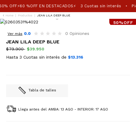
50% OFF⚡60 %OFF EN DESTACADOS⚡
3 Cuotas sin interés
Pi
•
Home
|
Productos
|
JEAN LILA DEEP BLUE
50%OFF
0.0
0 Opiniones
Ver más
JEAN LILA DEEP BLUE
$79.900
$39.950
Hasta 3 Cuotas sin interés de
$13.316
Tabla de talles
Llega antes del
AMBA: 13 AGO - INTERIOR: 17 AGO