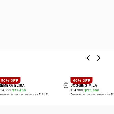
50% OFF
60% OFF
REMERA ELISA
JOGGING MILA
$17.450
$25.960
$34.900
$64.900
recio sin impuestos nacionales $14.421
Precio sin impuestos nacionales $