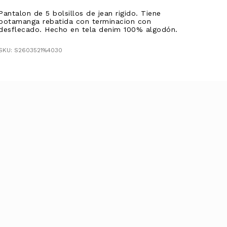
Pantalon de 5 bolsillos de jean rigido. Tiene
botamanga rebatida con terminacion con
desflecado. Hecho en tela denim 100% algodón.
SKU: S2603521%4030