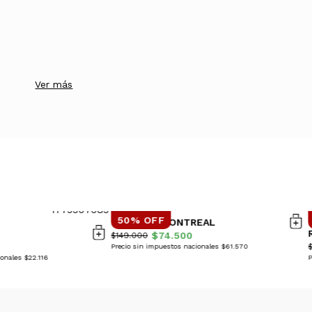
Ver más
50% OFF
CAMPERA MONTREAL
$74.500
$149.000
Precio sin impuestos nacionales $61.570
onales $22.116
P