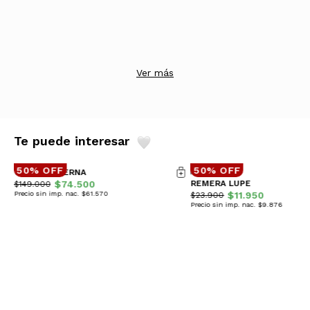
Ver más
Te puede interesar
50% OFF
50% OFF
CAMPERA BERNA
$74.500
REMERA LUPE
$149.000
Precio sin imp. nac. $61.570
$11.950
$23.900
Precio sin imp. nac. $9.876