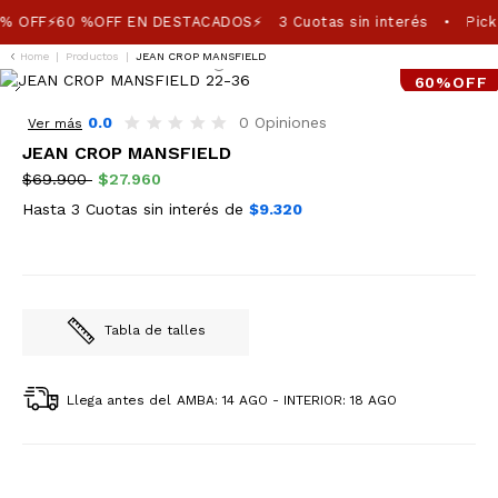
% OFF⚡60 %OFF EN DESTACADOS⚡
3 Cuotas sin interés
Pick
•
Home
|
Productos
|
JEAN CROP MANSFIELD
60%OFF
0.0
0 Opiniones
Ver más
JEAN CROP MANSFIELD
$69.900
$27.960
Hasta 3 Cuotas sin interés de
$9.320
Tabla de talles
Llega antes del
AMBA: 14 AGO - INTERIOR: 18 AGO